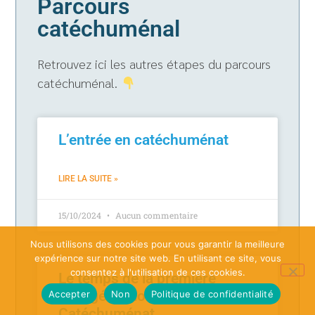
Parcours
catéchuménal
Retrouvez ici les autres étapes du parcours
catéchuménal.
L’entrée en catéchuménat
LIRE LA SUITE »
15/10/2024
Aucun commentaire
Nous utilisons des cookies pour vous garantir la meilleure
expérience sur notre site web. En utilisant ce site, vous
consentez à l'utilisation de ces cookies.
Le temps de la première
évangélisation –
Accepter
Non
Politique de confidentialité
Catéchuménat