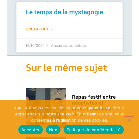
Le temps de la mystagogie
LIRE LA SUITE »
15/10/2024
Aucun commentaire
Sur le même sujet
Repas festif entre
néophytes et
Nous utilisons des cookies pour vous garantir la meilleure
catéchumènes à
expérience sur notre site web. En utilisant ce site, vous
Wavre
consentez à l'utilisation de ces cookies.
Vosinfos
23/06/2026
Accepter
Non
Politique de confidentialité