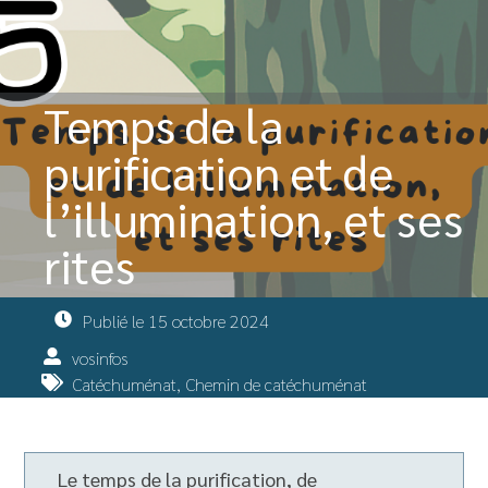
Temps de la
purification et de
l’illumination, et ses
rites
Publié le
15 octobre 2024
vosinfos
Catéchuménat
,
Chemin de catéchuménat
Le temps de la purification, de