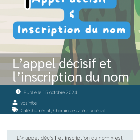
L’appel décisif et
l’inscription du nom
Publié le
15 octobre 2024
vosinfos
Catéchuménat
,
Chemin de catéchuménat
L’« appel décisif et inscription du nom » est