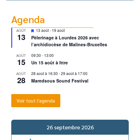
Agenda
Mis
13 août
-
19 août
AOÛT
13
en
Pèlerinage à Lourdes 2026 avec
avant
l’archidiocèse de Malines-Bruxelles
09:30
-
13:00
AOÛT
15
Un 15 août à Ittre
28 août à 16:30
-
29 août à 17:00
AOÛT
28
Maredsous Sound Festival
Voir tout l'agenda
26 septembre 2026