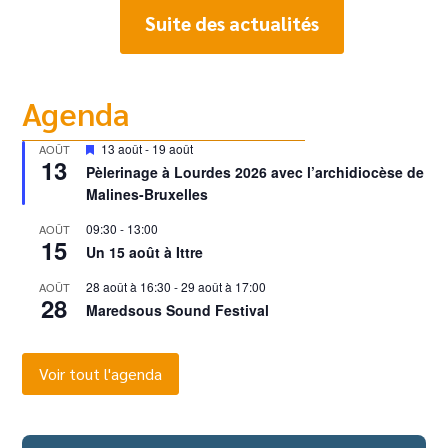
Suite des actualités
Agenda
Mis
13 août
-
19 août
AOÛT
13
en
Pèlerinage à Lourdes 2026 avec l’archidiocèse de
avant
Malines-Bruxelles
09:30
-
13:00
AOÛT
15
Un 15 août à Ittre
28 août à 16:30
-
29 août à 17:00
AOÛT
28
Maredsous Sound Festival
Voir tout l'agenda