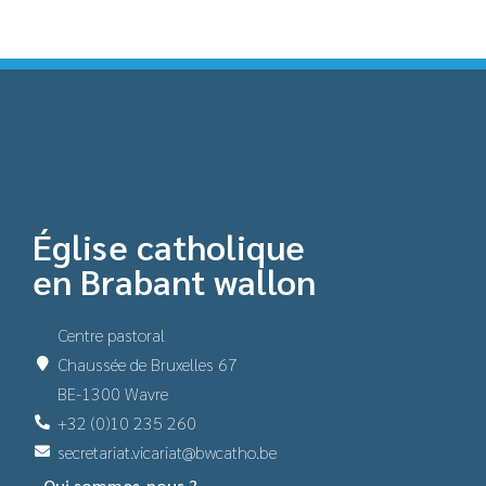
Église catholique
en Brabant wallon
Centre pastoral
Chaussée de Bruxelles 67
BE-1300 Wavre
+32 (0)10 235 260
secretariat.vicariat@bwcatho.be
Qui sommes-nous ?