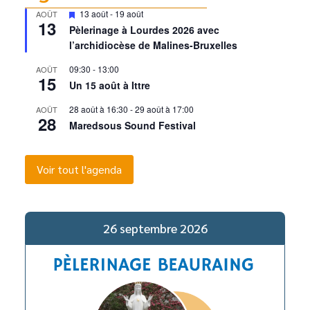
Mis
13 août
-
19 août
AOÛT
13
en
Pèlerinage à Lourdes 2026 avec
avant
l’archidiocèse de Malines-Bruxelles
09:30
-
13:00
AOÛT
15
Un 15 août à Ittre
28 août à 16:30
-
29 août à 17:00
AOÛT
28
Maredsous Sound Festival
Voir tout l'agenda
26 septembre 2026