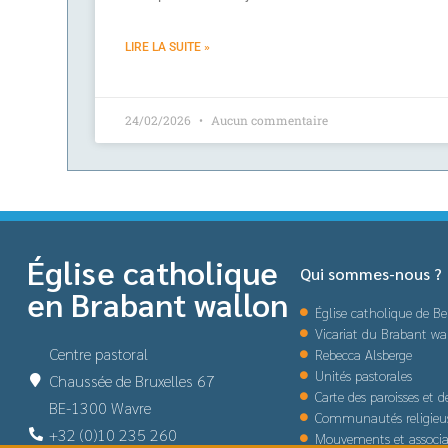
LIRE LA SUITE »
24/02/2026
Aucun commentaire
Église catholique
Qui sommes-nous ?
en Brabant wallon
Église catholique de Be
Vicariat du Brabant wa
Centre pastoral
Rebecca Alsberge
Unités pastorales
Chaussée de Bruxelles 67
Carte des paroisses et 
BE-1300 Wavre
Communautés religieu
+32 (0)10 235 260
Mouvements et associa