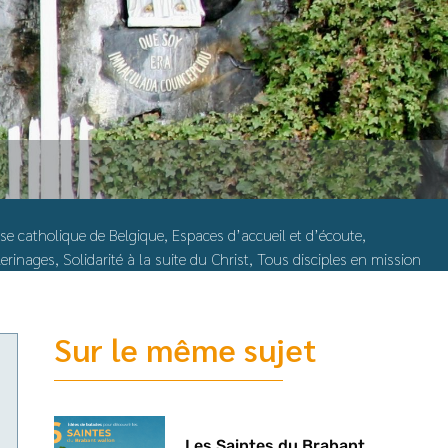
ise catholique de Belgique
,
Espaces d’accueil et d’écoute
,
lerinages
,
Solidarité à la suite du Christ
,
Tous disciples en mission
Sur le même sujet
Les Saintes du Brabant