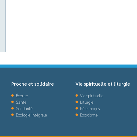
Proche et solidaire
Vie spirituelle et liturgie
Écoute
Vie spirituelle
Santé
Liturgie
Solidarité
Pèlerinages
Écologie intégrale
Exorcisme