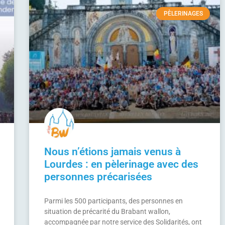
PÈLERINAGES
Nous n’étions jamais venus à
Lourdes : en pèlerinage avec des
personnes précarisées
Parmi les 500 participants, des personnes en
situation de précarité du Brabant wallon,
accompagnée par notre service des Solidarités, ont