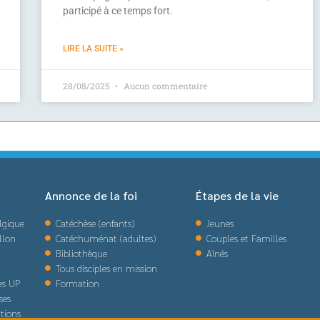
participé à ce temps fort.
LIRE LA SUITE »
28/08/2025
Aucun commentaire
Annonce de la foi
Étapes de la vie
lgique
Catéchèse (enfants)
Jeunes
llon
Catéchuménat (adultes)
Couples et Familles
Bibliothèque
Aînés
Tous disciples en mission
des UP
Formation
ses
tions