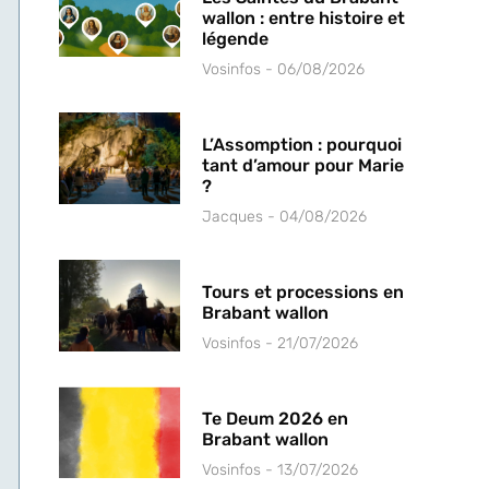
wallon : entre histoire et
légende
Vosinfos
06/08/2026
L’Assomption : pourquoi
tant d’amour pour Marie
?
Jacques
04/08/2026
Tours et processions en
Brabant wallon
Vosinfos
21/07/2026
Te Deum 2026 en
Brabant wallon
Vosinfos
13/07/2026