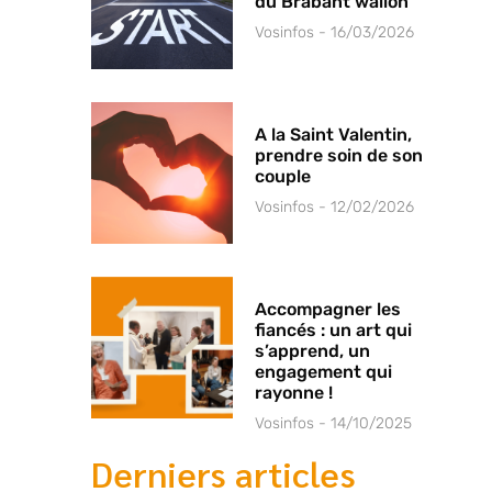
du Brabant wallon
Vosinfos
16/03/2026
A la Saint Valentin,
prendre soin de son
couple
Vosinfos
12/02/2026
Accompagner les
fiancés : un art qui
s’apprend, un
engagement qui
rayonne !
Vosinfos
14/10/2025
Derniers articles