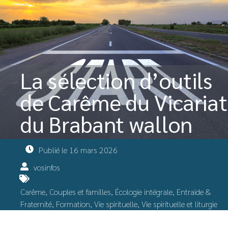
La sélection d’outils
de Carême du Vicariat
du Brabant wallon
Publié le
16 mars 2026
vosinfos
Carême
,
Couples et familles
,
Écologie intégrale
,
Entraide &
Fraternité
,
Formation
,
Vie spirituelle
,
Vie spirituelle et liturgie