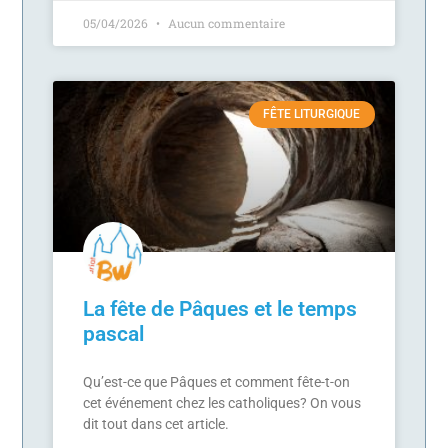
05/04/2026
Aucun commentaire
FÊTE LITURGIQUE
La fête de Pâques et le temps
pascal
Qu’est-ce que Pâques et comment fête-t-on
cet événement chez les catholiques? On vous
dit tout dans cet article.