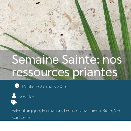
Semaine Sainte: nos
ressources priantes
Publié le
27 mars 2026
vosinfos
Fête Liturgique
,
Formation
,
Lectio divina
,
Lire la Bible
,
Vie
spirituelle