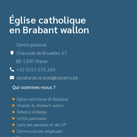
Église catholique
en Brabant wallon
Centre pastoral
Chaussée de Bruxelles 67
BE-1300 Wavre
+32 (0)10 235 260
secretariat.vicariat@bwcatho.be
Qui sommes-nous ?
Église catholique de Belgique
Vicariat du Brabant wallon
Rebecca Alsberge
Unités pastorales
Carte des paroisses et des UP
Communautés religieuses