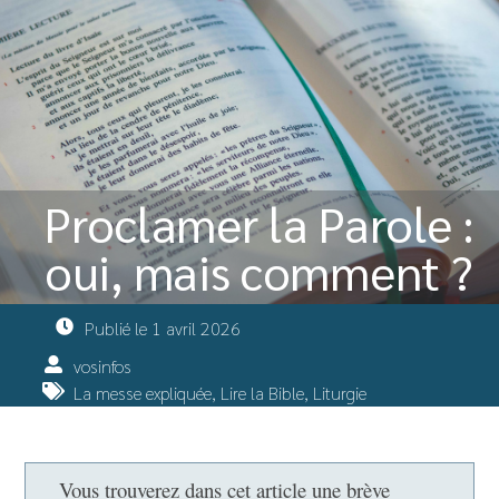
Proclamer la Parole :
oui, mais comment ?
Publié le
1 avril 2026
vosinfos
La messe expliquée
,
Lire la Bible
,
Liturgie
Vous trouverez dans cet article une brève