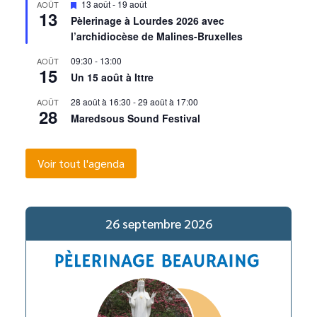
Mis
13 août
-
19 août
AOÛT
13
en
Pèlerinage à Lourdes 2026 avec
avant
l’archidiocèse de Malines-Bruxelles
09:30
-
13:00
AOÛT
15
Un 15 août à Ittre
28 août à 16:30
-
29 août à 17:00
AOÛT
28
Maredsous Sound Festival
Voir tout l'agenda
26 septembre 2026