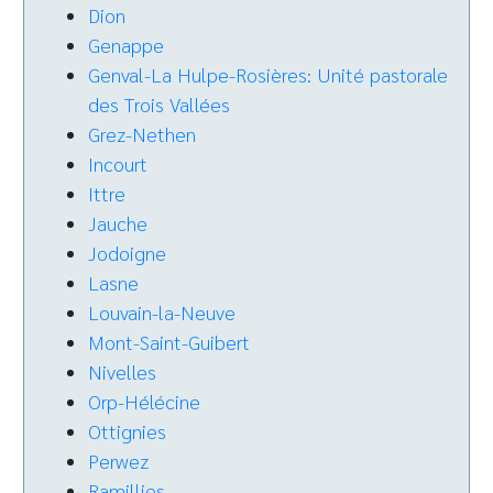
Dion
Genappe
Genval-La Hulpe-Rosières: Unité pastorale
des Trois Vallées
Grez-Nethen
Incourt
Ittre
Jauche
Jodoigne
Lasne
Louvain-la-Neuve
Mont-Saint-Guibert
Nivelles
Orp-Hélécine
Ottignies
Perwez
Ramillies