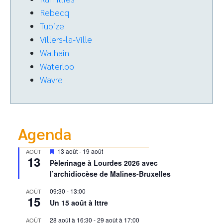
Rebecq
Tubize
Villers-la-Ville
Walhain
Waterloo
Wavre
Agenda
Mis
13 août
-
19 août
AOÛT
13
en
Pèlerinage à Lourdes 2026 avec
avant
l’archidiocèse de Malines-Bruxelles
09:30
-
13:00
AOÛT
15
Un 15 août à Ittre
28 août à 16:30
-
29 août à 17:00
AOÛT