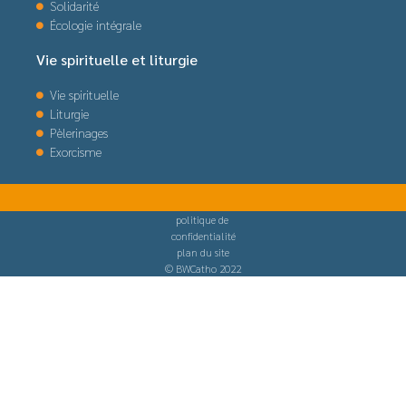
Solidarité
Écologie intégrale
Vie spirituelle et liturgie
Vie spirituelle
Liturgie
Pèlerinages
Exorcisme
politique de
confidentialité
plan du site
© BWCatho 2022