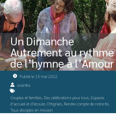
Un Dimanche
Autrement au rythme
de l’hymne à l’Amour
Publié le
15 mai 2022
vosinfos
Couples et familles
,
Des célébrations pour tous
,
Espaces
d’accueil et d’écoute
,
Ottignies
,
Rendre compte de notre foi
,
Tous disciples en mission