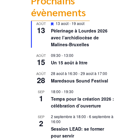
Prochains
évènements
Mis
13 août
-
19 août
AOÛT
13
en
Pèlerinage à Lourdes 2026
avant
avec l’archidiocèse de
Malines-Bruxelles
09:30
-
13:00
AOÛT
15
Un 15 août à Ittre
28 août à 16:30
-
29 août à 17:00
AOÛT
28
Maredsous Sound Festival
18:00
-
19:30
SEP
1
Temps pour la création 2026 :
célébration d’ouverture
2 septembre à 18:00
-
6 septembre à
SEP
2
16:00
Session LEAD: se former
pour servir