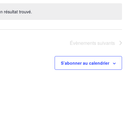
n résultat trouvé.
Notice
Évènements
suivants
S’abonner au calendrier