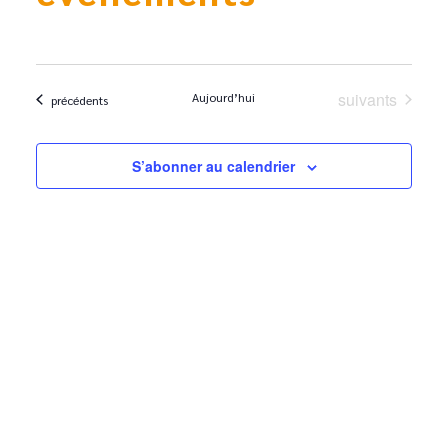
Évènements
suivants
Aujourd’hui
Évènements
précédents
S’abonner au calendrier