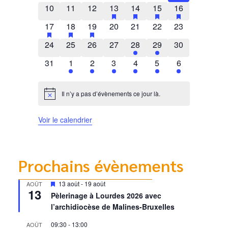
0 évènements
0 évènements
0 évènements
1 évènement
has featured évènements
1 évènement
has featured évènements
2 évènements
has featured évènem
1 évènement
has featured 
10
11
12
13
14
15
16
1 évènement
has featured évènements
1 évènement
has featured évènements
1 évènement
has featured évènements
0 évènements
0 évènements
0 évènements
0 évènements
17
18
19
20
21
22
23
0 évènements
0 évènements
0 évènements
0 évènements
1 évènement
1 évènement
0 évènements
24
25
26
27
28
29
30
0 évènements
1 évènement
1 évènement
2 évènements
1 évènement
1 évènement
1 évènement
31
1
2
3
4
5
6
Il n’y a pas d’évènements ce jour là.
Notice
Voir le calendrier
Prochains évènements
Mis
13 août
-
19 août
AOÛT
13
en
Pèlerinage à Lourdes 2026 avec
avant
l’archidiocèse de Malines-Bruxelles
09:30
-
13:00
AOÛT