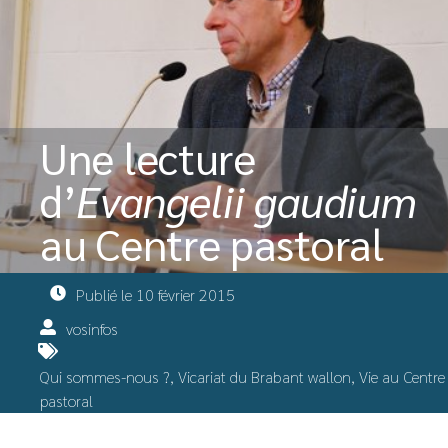
Une lecture
d’
Evangelii gaudium
au Centre pastoral
Publié le
10 février 2015
vosinfos
Qui sommes-nous ?
,
Vicariat du Brabant wallon
,
Vie au Centre
pastoral