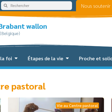
Nous soutenir
 Brabant wallon
 (Belgique)
la foi
Étapes de la vie
Proche et soli
tre pastoral
Vie au Centre pastoral