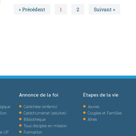
« Précédent
1
2
Suivant »
Annonce de la foi
Étapes de la vie
lgique
Catéchèse (enfants)
Jeunes
llon
Catéchuménat (adultes)
Couples et Familles
Bibliothèque
Aînés
Tous disciples en mission
des UP
Formation