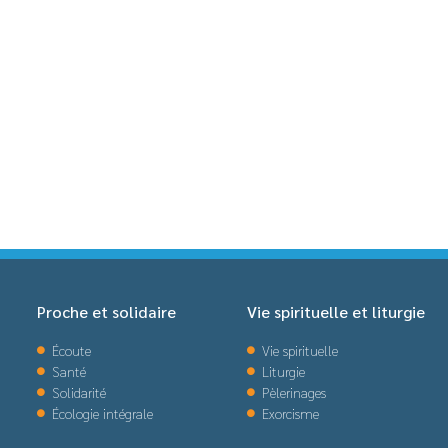
Proche et solidaire
Vie spirituelle et liturgie
Écoute
Vie spirituelle
Santé
Liturgie
Solidarité
Pèlerinages
Écologie intégrale
Exorcisme