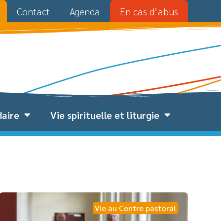
Contact
Agenda
En cas d’abus
daire
Vie spirituelle et liturgie
Vie au Centre pastoral