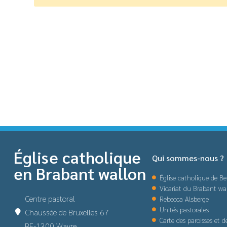
Église catholique
Qui sommes-nous ?
en Brabant wallon
Église catholique de Be
Vicariat du Brabant wa
Centre pastoral
Rebecca Alsberge
Unités pastorales
Chaussée de Bruxelles 67
Carte des paroisses et 
BE-1300 Wavre