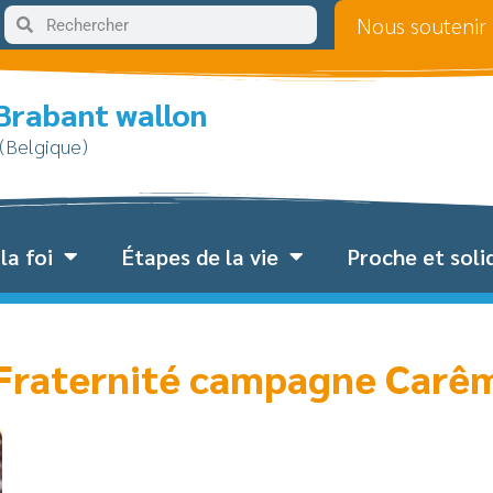
Nous soutenir
 Brabant wallon
 (Belgique)
la foi
Étapes de la vie
Proche et soli
& Fraternité campagne Carê