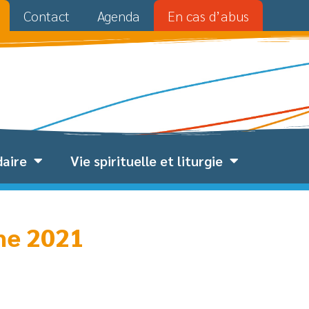
Contact
Agenda
En cas d’abus
daire
Vie spirituelle et liturgie
me 2021