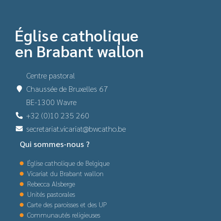
Église catholique
en Brabant wallon
Centre pastoral
Chaussée de Bruxelles 67
BE-1300 Wavre
+32 (0)10 235 260
secretariat.vicariat@bwcatho.be
Qui sommes-nous ?
Église catholique de Belgique
Vicariat du Brabant wallon
Rebecca Alsberge
Unités pastorales
Carte des paroisses et des UP
Communautés religieuses