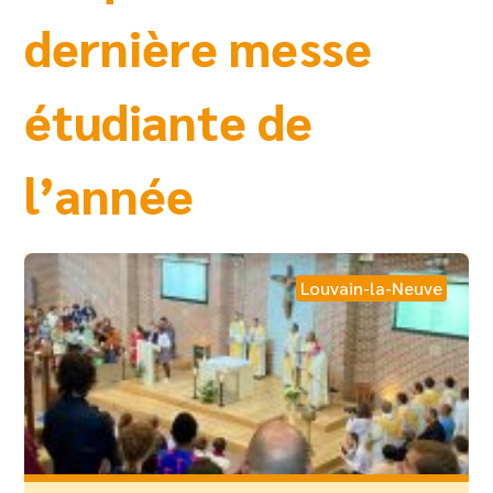
dernière messe
étudiante de
l’année
Louvain-la-Neuve