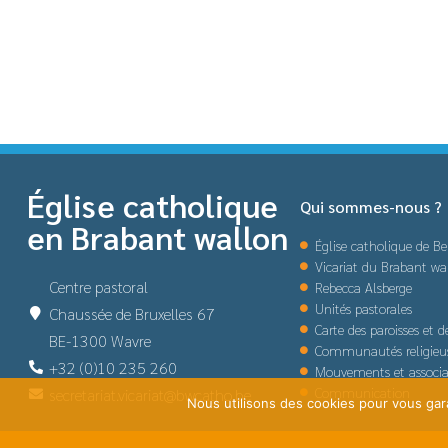
Église catholique
Qui sommes-nous ?
en Brabant wallon
Église catholique de Be
Vicariat du Brabant wa
Centre pastoral
Rebecca Alsberge
Unités pastorales
Chaussée de Bruxelles 67
Carte des paroisses et 
BE-1300 Wavre
Communautés religieu
+32 (0)10 235 260
Mouvements et associa
Communication
secretariat.vicariat@bwcatho.be
Nous utilisons des cookies pour vous garan