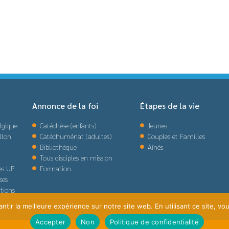
Annonce de la foi
Étapes de la vie
lgique
Catéchèse (enfants)
Jeunes
llon
Catéchuménat (adultes)
Couples et Familles
Bibliothèque
Aînés
Tous disciples en mission
des UP
Formation
ses
tions
tir la meilleure expérience sur notre site web. En utilisant ce site, vou
Accepter
Non
Politique de confidentialité