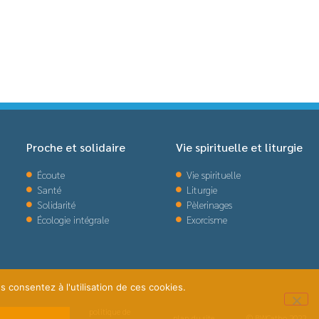
Proche et solidaire
Vie spirituelle et liturgie
Écoute
Vie spirituelle
Santé
Liturgie
Solidarité
Pèlerinages
Écologie intégrale
Exorcisme
s consentez à l'utilisation de ces cookies.
politique de
plan du site
© BWCatho 2022