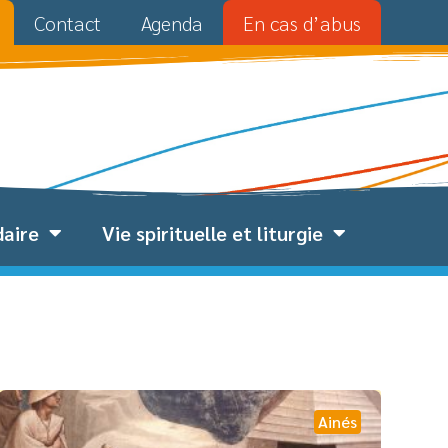
Contact
Agenda
En cas d’abus
daire
Vie spirituelle et liturgie
Ainés