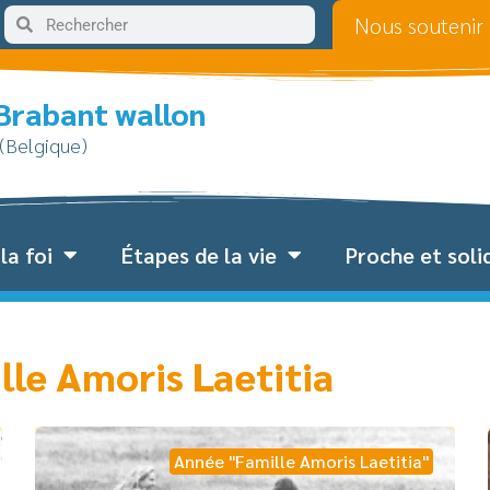
Nous soutenir
 Brabant wallon
 (Belgique)
la foi
Étapes de la vie
Proche et soli
lle Amoris Laetitia
Année "Famille Amoris Laetitia"