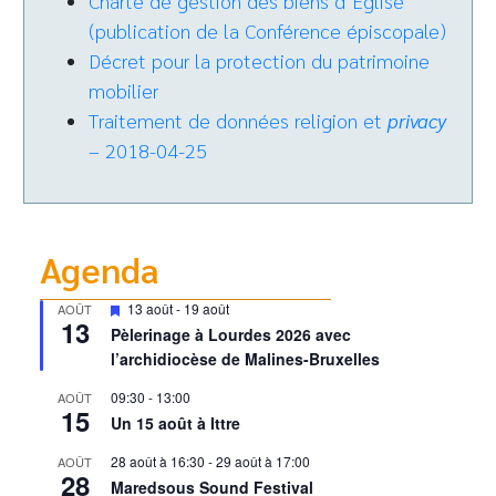
Charte de gestion des biens d’Eglise
(publication de la Conférence épiscopale)
Décret pour la protection du patrimoine
mobilier
Traitement de données religion et
privacy
– 2018-04-25
Agenda
Mis
13 août
-
19 août
AOÛT
13
en
Pèlerinage à Lourdes 2026 avec
avant
l’archidiocèse de Malines-Bruxelles
09:30
-
13:00
AOÛT
15
Un 15 août à Ittre
28 août à 16:30
-
29 août à 17:00
AOÛT
28
Maredsous Sound Festival