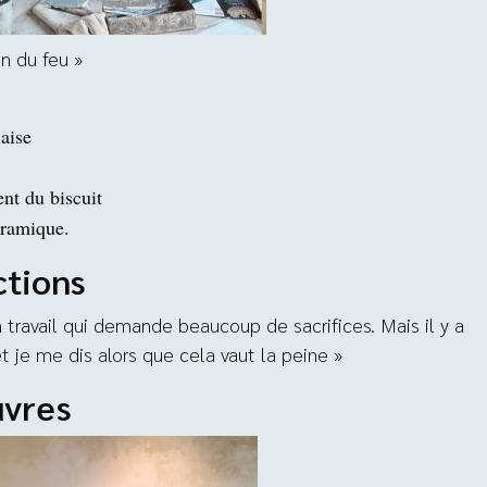
on du feu »
aise
nt du biscuit
éramique.
ctions
n travail qui demande beaucoup de sacrifices. Mais il y a
e me dis alors que cela vaut la peine »
uvres