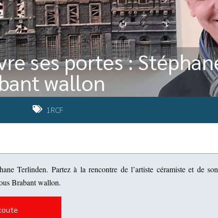
re ses portes : Stéphan
abant wallon
1RCF
ane Terlinden. Partez à la rencontre de l’artiste céramiste et de son
ous Brabant wallon.
coute