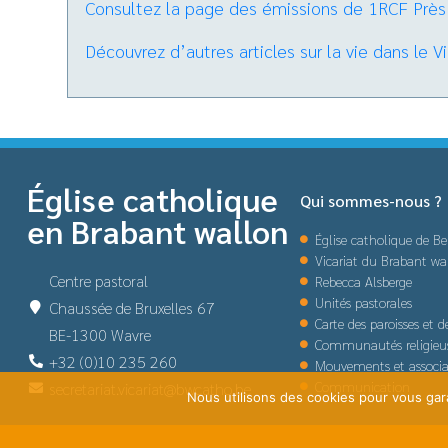
Consultez la page des émissions de 1RCF Près
Découvrez d’autres articles sur la vie dans le V
Église catholique
Qui sommes-nous ?
en Brabant wallon
Église catholique de Be
Vicariat du Brabant wa
Centre pastoral
Rebecca Alsberge
Unités pastorales
Chaussée de Bruxelles 67
Carte des paroisses et 
BE-1300 Wavre
Communautés religieu
+32 (0)10 235 260
Mouvements et associa
Communication
secretariat.vicariat@bwcatho.be
Nous utilisons des cookies pour vous garan