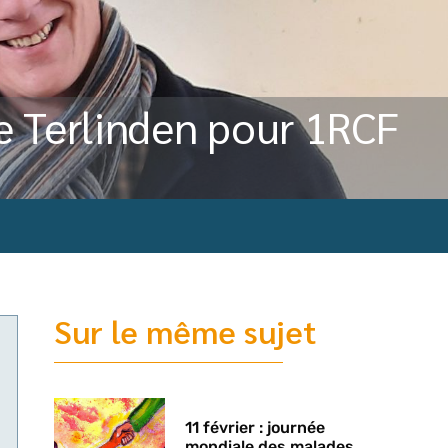
e Terlinden pour 1RCF
Sur le même sujet
11 février : journée
mondiale des malades