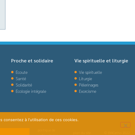
Proche et solidaire
Vie spirituelle et liturgie
Écoute
Vie spirituelle
Santé
Liturgie
Solidarité
Pèlerinages
Écologie intégrale
Exorcisme
s consentez à l'utilisation de ces cookies.
politique de
plan du site
© BWCatho 2022