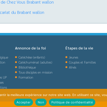
 de Chez Vous Brabant wallon
icariat du Brabant wallon
Annonce de la foi
Étapes de la vie
lgique
Catéchèse (enfants)
Jeunes
llon
Catéchuménat (adultes)
Couples et Familles
Bibliothèque
Aînés
Tous disciples en mission
des UP
Formation
ses
tions
tir la meilleure expérience sur notre site web. En utilisant ce site, vou
Accepter
Non
Politique de confidentialité