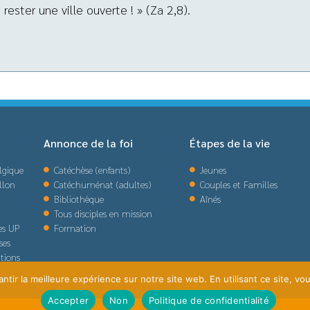
 rester une ville ouverte ! » (Za 2,8).
Annonce de la foi
Étapes de la vie
lgique
Catéchèse (enfants)
Jeunes
llon
Catéchuménat (adultes)
Couples et Familles
Bibliothèque
Aînés
Tous disciples en mission
des UP
Formation
ses
tions
tir la meilleure expérience sur notre site web. En utilisant ce site, vou
Accepter
Non
Politique de confidentialité