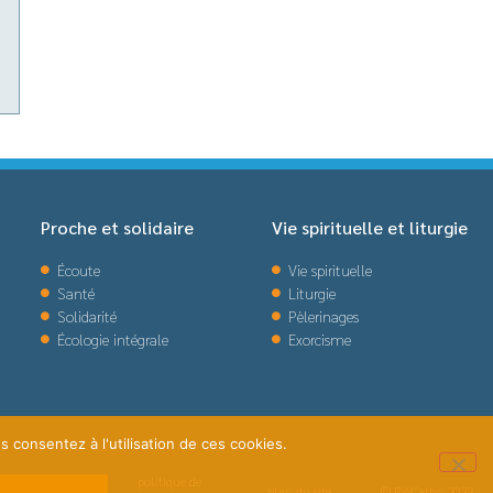
Proche et solidaire
Vie spirituelle et liturgie
Écoute
Vie spirituelle
Santé
Liturgie
Solidarité
Pèlerinages
Écologie intégrale
Exorcisme
s consentez à l'utilisation de ces cookies.
politique de
plan du site
© BWCatho 2022