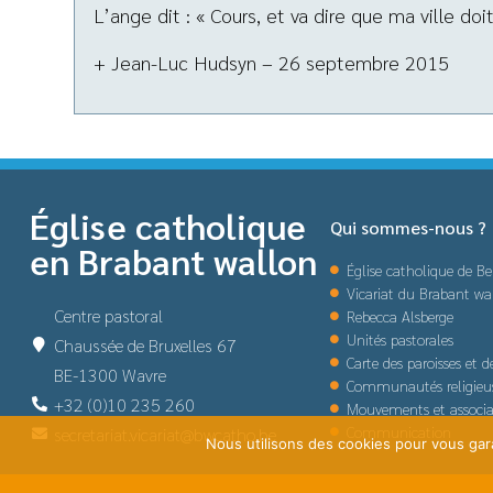
L’ange dit : « Cours, et va dire que ma ville doit
+ Jean-Luc Hudsyn – 26 septembre 2015
Église catholique
Qui sommes-nous ?
en Brabant wallon
Église catholique de Be
Vicariat du Brabant wa
Centre pastoral
Rebecca Alsberge
Unités pastorales
Chaussée de Bruxelles 67
Carte des paroisses et 
BE-1300 Wavre
Communautés religieu
+32 (0)10 235 260
Mouvements et associa
Communication
secretariat.vicariat@bwcatho.be
Nous utilisons des cookies pour vous garan