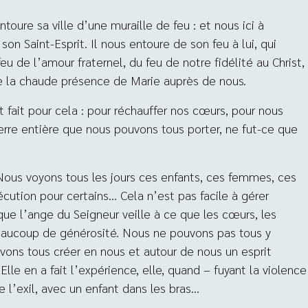
toure sa ville d’une muraille de feu : et nous ici à
son Saint-Esprit. Il nous entoure de son feu à lui, qui
eu de l’amour fraternel, du feu de notre fidélité au Christ,
e la chaude présence de Marie auprès de nous.
t fait pour cela : pour réchauffer nos cœurs, pour nous
terre entière que nous pouvons tous porter, ne fut-ce que
ous voyons tous les jours ces enfants, ces femmes, ces
écution pour certains… Cela n’est pas facile à gérer
e l’ange du Seigneur veille à ce que les cœurs, les
 beaucoup de générosité. Nous ne pouvons pas tous y
ons tous créer en nous et autour de nous un esprit
lle en a fait l’expérience, elle, quand – fuyant la violence
de l’exil, avec un enfant dans les bras…