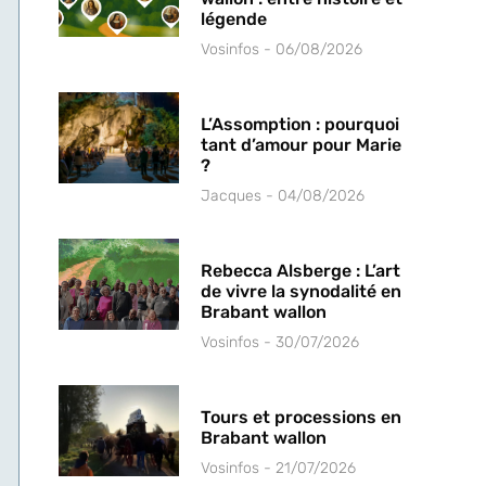
légende
Vosinfos
06/08/2026
L’Assomption : pourquoi
tant d’amour pour Marie
?
Jacques
04/08/2026
Rebecca Alsberge : L’art
de vivre la synodalité en
Brabant wallon
Vosinfos
30/07/2026
Tours et processions en
Brabant wallon
Vosinfos
21/07/2026