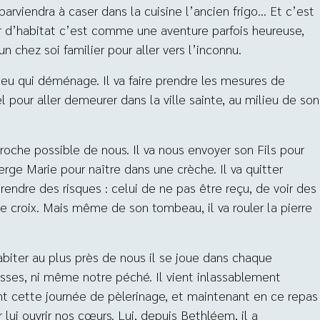
parviendra à caser dans la cuisine l’ancien frigo… Et c’est
ger d’habitat c’est comme une aventure parfois heureuse,
n chez soi familier pour aller vers l’inconnu.
ieu qui déménage. Il va faire prendre les mesures de
l pour aller demeurer dans la ville sainte, au milieu de son
proche possible de nous. Il va nous envoyer son Fils pour
Vierge Marie pour naître dans une crèche. Il va quitter
 prendre des risques : celui de ne pas être reçu, de voir des
ne croix. Mais même de son tombeau, il va rouler la pierre
biter au plus près de nous il se joue dans chaque
blesses, ni même notre péché. Il vient inlassablement
nt cette journée de pèlerinage, et maintenant en ce repas
r lui ouvrir nos cœurs. Lui, depuis Bethléem, il a