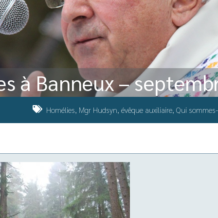
es à Banneux – septemb
Homélies
,
Mgr Hudsyn, évêque auxiliaire
,
Qui sommes-