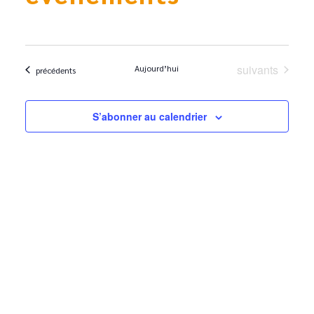
Évènements
suivants
Aujourd’hui
Évènements
précédents
S’abonner au calendrier