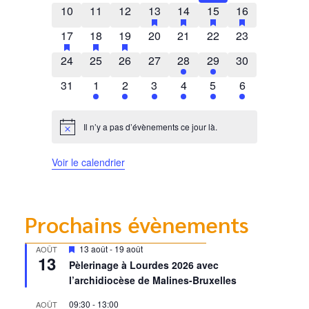
0 évènements
0 évènements
0 évènements
1 évènement
has featured évènements
1 évènement
has featured évènements
2 évènements
has featured évènem
1 évènement
has featured 
10
11
12
13
14
15
16
1 évènement
has featured évènements
1 évènement
has featured évènements
1 évènement
has featured évènements
0 évènements
0 évènements
0 évènements
0 évènements
17
18
19
20
21
22
23
0 évènements
0 évènements
0 évènements
0 évènements
1 évènement
1 évènement
0 évènements
24
25
26
27
28
29
30
0 évènements
1 évènement
1 évènement
2 évènements
1 évènement
1 évènement
1 évènement
31
1
2
3
4
5
6
Il n’y a pas d’évènements ce jour là.
Notice
Voir le calendrier
Prochains évènements
Mis
13 août
-
19 août
AOÛT
13
en
Pèlerinage à Lourdes 2026 avec
avant
l’archidiocèse de Malines-Bruxelles
09:30
-
13:00
AOÛT