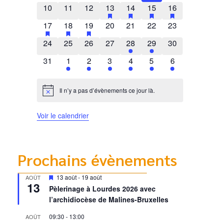
0 évènements
0 évènements
0 évènements
1 évènement
has featured évènements
1 évènement
has featured évènements
2 évènements
has featured évènem
1 évènement
has featured 
10
11
12
13
14
15
16
1 évènement
has featured évènements
1 évènement
has featured évènements
1 évènement
has featured évènements
0 évènements
0 évènements
0 évènements
0 évènements
17
18
19
20
21
22
23
0 évènements
0 évènements
0 évènements
0 évènements
1 évènement
1 évènement
0 évènements
24
25
26
27
28
29
30
0 évènements
1 évènement
1 évènement
2 évènements
1 évènement
1 évènement
1 évènement
31
1
2
3
4
5
6
Il n’y a pas d’évènements ce jour là.
Notice
Voir le calendrier
Prochains évènements
Mis
13 août
-
19 août
AOÛT
13
en
Pèlerinage à Lourdes 2026 avec
avant
l’archidiocèse de Malines-Bruxelles
09:30
-
13:00
AOÛT