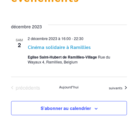
décembre 2023
2 décembre 2023 à 16:00
-
22:30
SAM
2
Cinéma solidaire à Ramillies
Eglise Saint-Hubert de Ramillies-Village
Rue du
Wayaux 4, Ramillies, Belgium
Évènements
précédents
Aujourd’hui
Évènements
suivants
S’abonner au calendrier