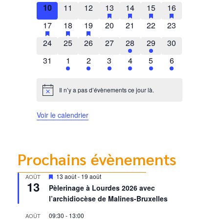
0 évènements
0 évènements
0 évènements
1 évènement
has featured évènements
1 évènement
has featured évènements
2 évènements
has featured évènem
1 évènement
has featured 
10
11
12
13
14
15
16
1 évènement
has featured évènements
1 évènement
has featured évènements
1 évènement
has featured évènements
0 évènements
0 évènements
0 évènements
0 évènements
17
18
19
20
21
22
23
0 évènements
0 évènements
0 évènements
0 évènements
1 évènement
1 évènement
0 évènements
24
25
26
27
28
29
30
0 évènements
1 évènement
1 évènement
2 évènements
1 évènement
1 évènement
1 évènement
31
1
2
3
4
5
6
Il n’y a pas d’évènements ce jour là.
Notice
Voir le calendrier
Prochains évènements
Mis
13 août
-
19 août
AOÛT
13
en
Pèlerinage à Lourdes 2026 avec
avant
l’archidiocèse de Malines-Bruxelles
09:30
-
13:00
AOÛT