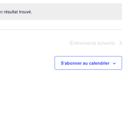
n résultat trouvé.
Notice
Évènements
suivants
S’abonner au calendrier