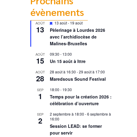
Prochains
évènements
Mis
13 août
-
19 août
AOÛT
13
en
Pèlerinage à Lourdes 2026
avant
avec l’archidiocèse de
Malines-Bruxelles
09:30
-
13:00
AOÛT
15
Un 15 août à Ittre
28 août à 16:30
-
29 août à 17:00
AOÛT
28
Maredsous Sound Festival
18:00
-
19:30
SEP
1
Temps pour la création 2026 :
célébration d’ouverture
2 septembre à 18:00
-
6 septembre à
SEP
2
16:00
Session LEAD: se former
pour servir