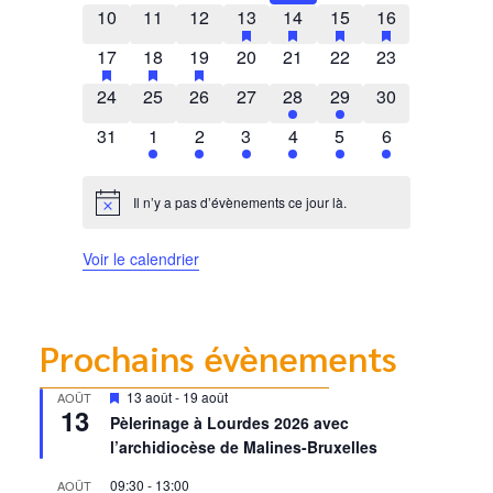
0 évènements
0 évènements
0 évènements
1 évènement
has featured évènements
1 évènement
has featured évènements
2 évènements
has featured évènem
1 évènement
has featured 
10
11
12
13
14
15
16
1 évènement
has featured évènements
1 évènement
has featured évènements
1 évènement
has featured évènements
0 évènements
0 évènements
0 évènements
0 évènements
17
18
19
20
21
22
23
0 évènements
0 évènements
0 évènements
0 évènements
1 évènement
1 évènement
0 évènements
24
25
26
27
28
29
30
0 évènements
1 évènement
1 évènement
2 évènements
1 évènement
1 évènement
1 évènement
31
1
2
3
4
5
6
Il n’y a pas d’évènements ce jour là.
Notice
Voir le calendrier
Prochains évènements
Mis
13 août
-
19 août
AOÛT
13
en
Pèlerinage à Lourdes 2026 avec
avant
l’archidiocèse de Malines-Bruxelles
09:30
-
13:00
AOÛT