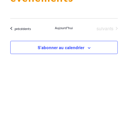
Évènements
suivants
Aujourd’hui
Évènements
précédents
S’abonner au calendrier