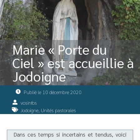
Marie « Porte du
Ciel » est accueillie à
Jodoigne
Publié le
10 décembre 2020
vosinfos
Jodoigne
,
Unités pastorales
Dans ces temps si incertains et tendus, voici