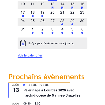
0 évènements
0 évènements
0 évènements
1 évènement
has featured évènements
1 évènement
has featured évènements
2 évènements
has featured évènem
1 évènement
has featured 
10
11
12
13
14
15
16
1 évènement
has featured évènements
1 évènement
has featured évènements
1 évènement
has featured évènements
0 évènements
0 évènements
0 évènements
0 évènements
17
18
19
20
21
22
23
0 évènements
0 évènements
0 évènements
0 évènements
1 évènement
1 évènement
0 évènements
24
25
26
27
28
29
30
0 évènements
1 évènement
1 évènement
2 évènements
1 évènement
1 évènement
1 évènement
31
1
2
3
4
5
6
Il n’y a pas d’évènements ce jour là.
Notice
Voir le calendrier
Prochains évènements
Mis
13 août
-
19 août
AOÛT
13
en
Pèlerinage à Lourdes 2026 avec
avant
l’archidiocèse de Malines-Bruxelles
09:30
-
13:00
AOÛT