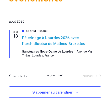
août 2026
Mis
13 août
-
19 août
JEU
en
13
Pèlerinage à Lourdes 2026 avec
avant
l’archidiocèse de Malines-Bruxelles
Sanctuaires Notre-Dame de Lourdes
1 Avenue Mgr
Théas, Lourdes, France
Évènements
suivants
Aujourd’hui
Évènements
précédents
S’abonner au calendrier