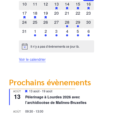
0 évènements
0 évènements
0 évènements
1 évènement
has featured évènements
1 évènement
has featured évènements
2 évènements
has featured évènem
1 évènement
has featured 
10
11
12
13
14
15
16
1 évènement
has featured évènements
1 évènement
has featured évènements
1 évènement
has featured évènements
0 évènements
0 évènements
0 évènements
0 évènements
17
18
19
20
21
22
23
0 évènements
0 évènements
0 évènements
0 évènements
1 évènement
1 évènement
0 évènements
24
25
26
27
28
29
30
0 évènements
1 évènement
1 évènement
2 évènements
1 évènement
1 évènement
1 évènement
31
1
2
3
4
5
6
Il n’y a pas d’évènements ce jour là.
Notice
Voir le calendrier
Prochains évènements
Mis
13 août
-
19 août
AOÛT
13
en
Pèlerinage à Lourdes 2026 avec
avant
l’archidiocèse de Malines-Bruxelles
09:30
-
13:00
AOÛT