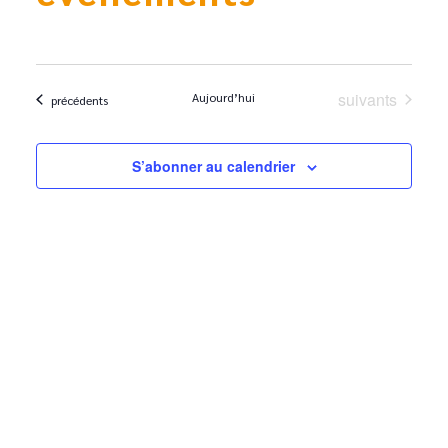
Évènements
suivants
Aujourd’hui
Évènements
précédents
S’abonner au calendrier