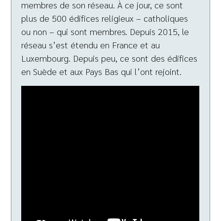
membres de son réseau. À ce jour, ce sont
plus de 500 édifices religieux – catholiques
ou non – qui sont membres. Depuis 2015, le
réseau s’est étendu en France et au
Luxembourg. Depuis peu, ce sont des édifices
en Suède et aux Pays Bas qui l’ont rejoint.