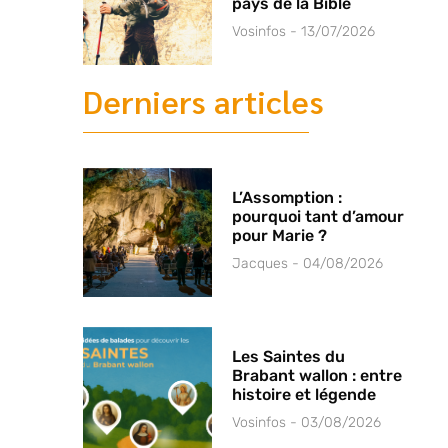
pays de la Bible
Vosinfos
13/07/2026
Derniers articles
L’Assomption :
pourquoi tant d’amour
pour Marie ?
Jacques
04/08/2026
Les Saintes du
Brabant wallon : entre
histoire et légende
Vosinfos
03/08/2026