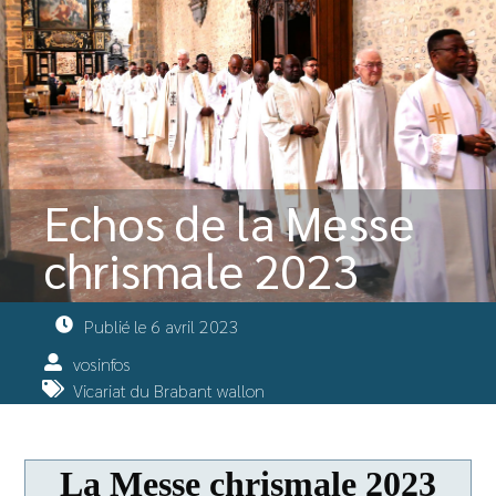
Echos de la Messe
chrismale 2023
Publié le
6 avril 2023
vosinfos
Vicariat du Brabant wallon
La Messe chrismale 2023