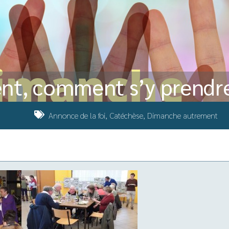
t, comment s’y prendre
Annonce de la foi
,
Catéchèse
,
Dimanche autrement