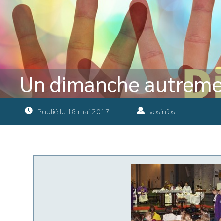
Un dimanche autremen
Publié le
18 mai 2017
vosinfos