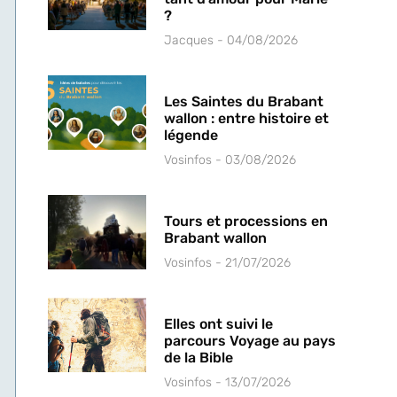
?
Jacques
04/08/2026
Les Saintes du Brabant
wallon : entre histoire et
légende
Vosinfos
03/08/2026
Tours et processions en
Brabant wallon
Vosinfos
21/07/2026
Elles ont suivi le
parcours Voyage au pays
de la Bible
Vosinfos
13/07/2026