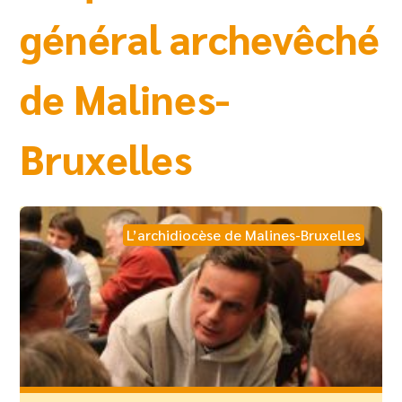
général archevêché
de Malines-
Bruxelles
L’archidiocèse de Malines-Bruxelles