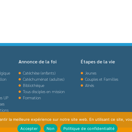
Annonce de la foi
Étapes de la vie
lgique
Catéchèse (enfants)
Jeunes
llon
Catéchuménat (adultes)
Couples et Familles
Bibliothèque
Aînés
Tous disciples en mission
des UP
Formation
ses
tions
tir la meilleure expérience sur notre site web. En utilisant ce site, vou
Accepter
Non
Politique de confidentialité