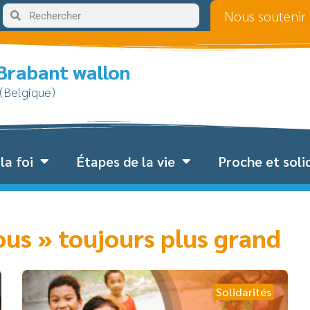
Nous soutenir
 Brabant wallon
 (Belgique)
la foi
Étapes de la vie
Proche et soli
ous » toujours plus grand
Solidarités