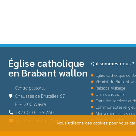
Église catholique
Qui sommes-nous ?
en Brabant wallon
Église catholique de Be
Vicariat du Brabant wa
Centre pastoral
Rebecca Alsberge
Unités pastorales
Chaussée de Bruxelles 67
Carte des paroisses et 
BE-1300 Wavre
Communautés religieu
+32 (0)10 235 260
Mouvements et associa
Communication
secretariat.vicariat@bwcatho.be
Nous utilisons des cookies pour vous garan