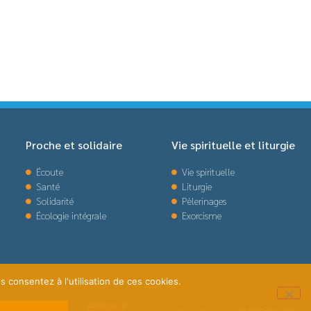
Proche et solidaire
Vie spirituelle et liturgie
Écoute
Vie spirituelle
Santé
Liturgie
Solidarité
Pèlerinages
Écologie intégrale
Exorcisme
s consentez à l'utilisation de ces cookies.
politique de