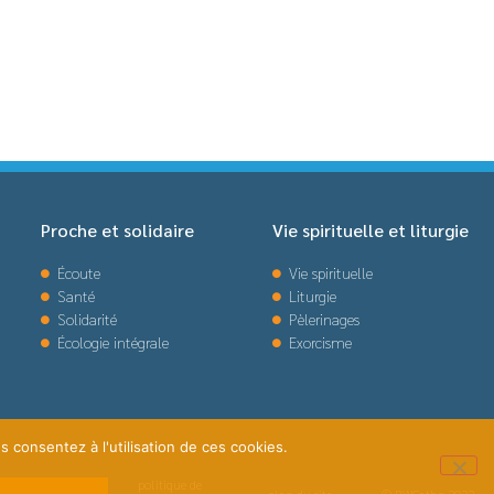
Proche et solidaire
Vie spirituelle et liturgie
Écoute
Vie spirituelle
Santé
Liturgie
Solidarité
Pèlerinages
Écologie intégrale
Exorcisme
s consentez à l'utilisation de ces cookies.
politique de