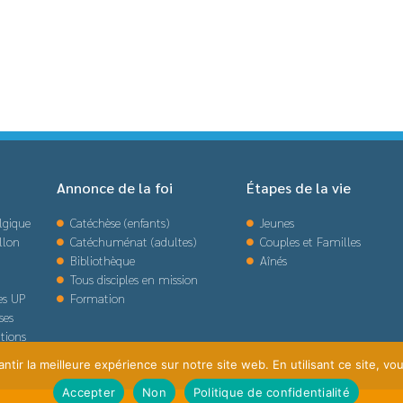
Annonce de la foi
Étapes de la vie
lgique
Catéchèse (enfants)
Jeunes
llon
Catéchuménat (adultes)
Couples et Familles
Bibliothèque
Aînés
Tous disciples en mission
des UP
Formation
ses
tions
tir la meilleure expérience sur notre site web. En utilisant ce site, vou
Accepter
Non
Politique de confidentialité