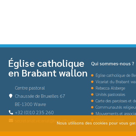
Église catholique
Qui sommes-nous ?
en Brabant wallon
Église catholique de Be
Vicariat du Brabant wa
Centre pastoral
Rebecca Alsberge
Unités pastorales
Chaussée de Bruxelles 67
Carte des paroisses et 
BE-1300 Wavre
Communautés religieu
+32 (0)10 235 260
Mouvements et associa
Communication
secretariat.vicariat@bwcatho.be
Nous utilisons des cookies pour vous garan