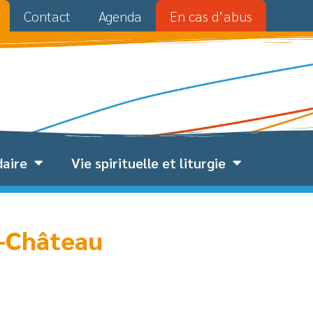
Contact
Agenda
En cas d’abus
daire
Vie spirituelle et liturgie
le-Château