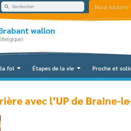
Nous soutenir
 Brabant wallon
 (Belgique)
la foi
Étapes de la vie
Proche et soli
prière avec l’UP de Braine-