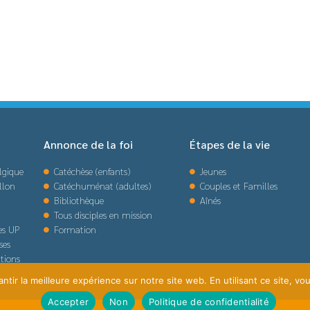
Annonce de la foi
Étapes de la vie
lgique
Catéchèse (enfants)
Jeunes
llon
Catéchuménat (adultes)
Couples et Familles
Bibliothèque
Aînés
Tous disciples en mission
des UP
Formation
ses
tions
tir la meilleure expérience sur notre site web. En utilisant ce site, vou
Accepter
Non
Politique de confidentialité