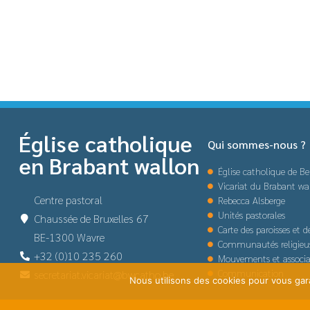
Église catholique
Qui sommes-nous ?
en Brabant wallon
Église catholique de Be
Vicariat du Brabant wa
Centre pastoral
Rebecca Alsberge
Unités pastorales
Chaussée de Bruxelles 67
Carte des paroisses et 
BE-1300 Wavre
Communautés religieu
+32 (0)10 235 260
Mouvements et associa
Communication
secretariat.vicariat@bwcatho.be
Nous utilisons des cookies pour vous garan