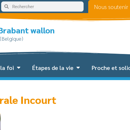
Nous soutenir
 Brabant wallon
 (Belgique)
la foi
Étapes de la vie
Proche et soli
rale Incourt