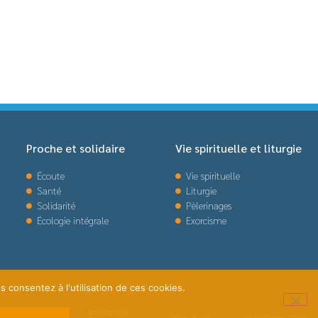
Proche et solidaire
Vie spirituelle et liturgie
Écoute
Vie spirituelle
Santé
Liturgie
Solidarité
Pèlerinages
Écologie intégrale
Exorcisme
s consentez à l'utilisation de ces cookies.
politique de