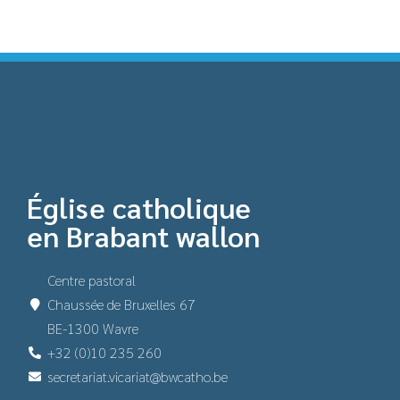
Église catholique
en Brabant wallon
Centre pastoral
Chaussée de Bruxelles 67
BE-1300 Wavre
+32 (0)10 235 260
secretariat.vicariat@bwcatho.be