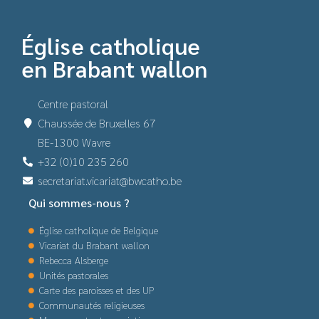
Église catholique
en Brabant wallon
Centre pastoral
Chaussée de Bruxelles 67
BE-1300 Wavre
+32 (0)10 235 260
secretariat.vicariat@bwcatho.be
Qui sommes-nous ?
Église catholique de Belgique
Vicariat du Brabant wallon
Rebecca Alsberge
Unités pastorales
Carte des paroisses et des UP
Communautés religieuses