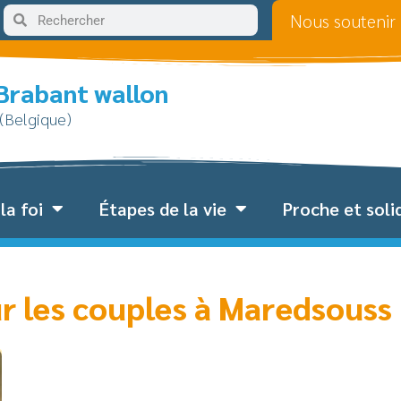
Nous soutenir
 Brabant wallon
 (Belgique)
la foi
Étapes de la vie
Proche et soli
ur les couples à Maredsouss