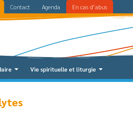
Contact
Agenda
En cas d’abus
daire
Vie spirituelle et liturgie
lytes