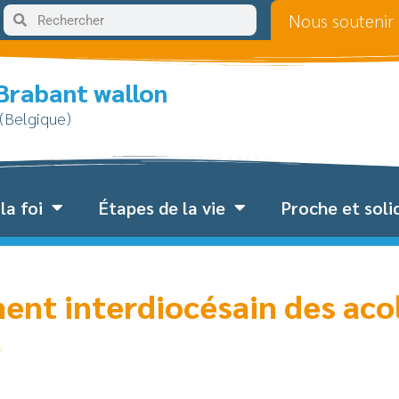
Nous soutenir
 Brabant wallon
 (Belgique)
la foi
Étapes de la vie
Proche et soli
ent interdiocésain des aco