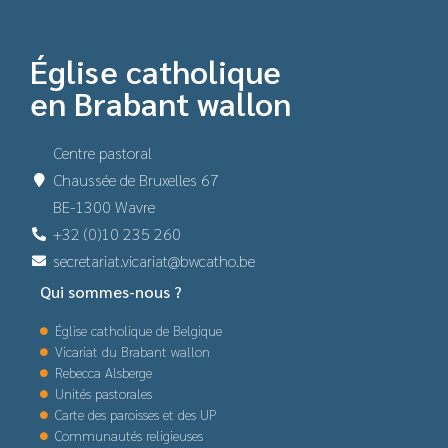
Église catholique
en Brabant wallon
Centre pastoral
Chaussée de Bruxelles 67
BE-1300 Wavre
+32 (0)10 235 260
secretariat.vicariat@bwcatho.be
Qui sommes-nous ?
Église catholique de Belgique
Vicariat du Brabant wallon
Rebecca Alsberge
Unités pastorales
Carte des paroisses et des UP
Communautés religieuses