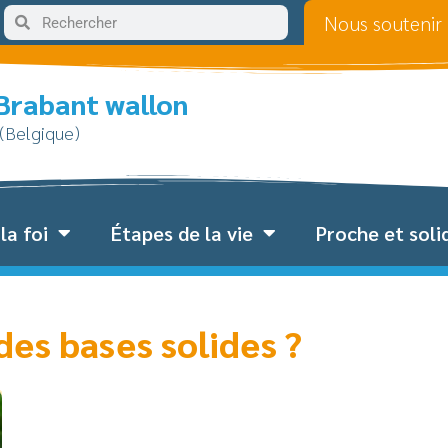
Nous soutenir
 Brabant wallon
 (Belgique)
la foi
Étapes de la vie
Proche et soli
des bases solides ?