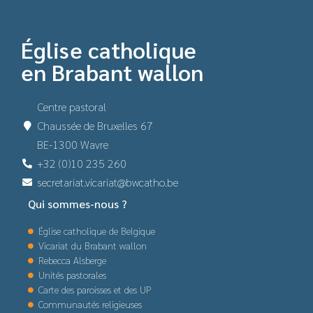
Église catholique
en Brabant wallon
Centre pastoral
Chaussée de Bruxelles 67
BE-1300 Wavre
+32 (0)10 235 260
secretariat.vicariat@bwcatho.be
Qui sommes-nous ?
Église catholique de Belgique
Vicariat du Brabant wallon
Rebecca Alsberge
Unités pastorales
Carte des paroisses et des UP
Communautés religieuses