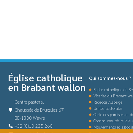
Église catholique
Qui sommes-nous ?
en Brabant wallon
Église catholique de Be
Vicariat du Brabant wa
Centre pastoral
Rebecca Alsberge
Unités pastorales
Chaussée de Bruxelles 67
Carte des paroisses et 
BE-1300 Wavre
Communautés religieu
+32 (0)10 235 260
Mouvements et associa