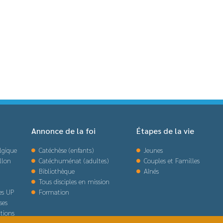
Annonce de la foi
Étapes de la vie
lgique
Catéchèse (enfants)
Jeunes
llon
Catéchuménat (adultes)
Couples et Familles
Bibliothèque
Aînés
Tous disciples en mission
des UP
Formation
ses
tions