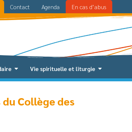
Contact
Agenda
En cas d’abus
daire
Vie spirituelle et liturgie
 du Collège des