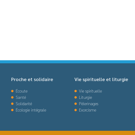
Proche et solidaire
Vie spirituelle et liturgie
Écoute
Vie spirituelle
Santé
Liturgie
Solidarité
Pèlerinages
Écologie intégrale
Exorcisme