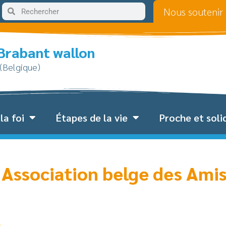
Nous soutenir
 Brabant wallon
 (Belgique)
la foi
Étapes de la vie
Proche et soli
 Association belge des Amis