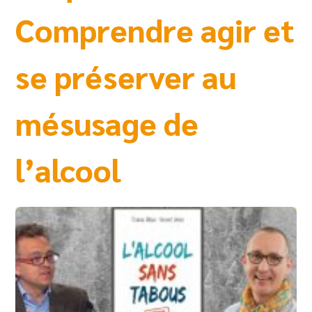
Comprendre agir et
se préserver au
mésusage de
l’alcool