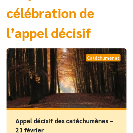
célébration de
l’appel décisif
Catéchuménat
Appel décisif des catéchumènes –
21 février